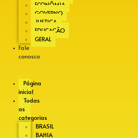
ECONÔMIA
GOVERNO
JUSTIÇA
EDUCAÇÃO
GERAL
Fale
conosco
Página
inicial
Todas
as
categorias
BRASIL
BAHIA