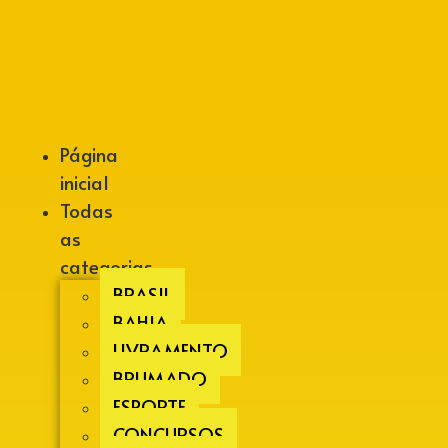
Alberto Lopes
Página
inicial
Todas
as
categorias
BRASIL
BAHIA
LIVRAMENTO
BRUMADO
ESPORTE
CONCURSOS