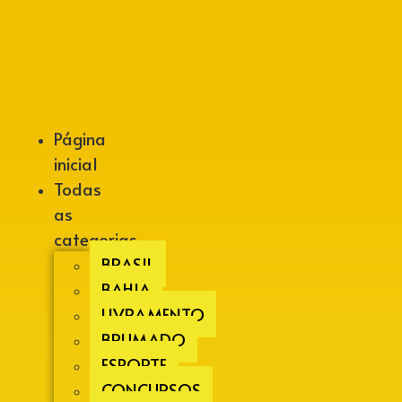
Alberto Lopes
Página
inicial
Todas
as
categorias
BRASIL
BAHIA
LIVRAMENTO
BRUMADO
ESPORTE
CONCURSOS