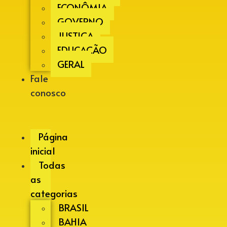
ECONÔMIA
GOVERNO
JUSTIÇA
EDUCAÇÃO
GERAL
Fale
conosco
Página
inicial
Todas
as
categorias
BRASIL
BAHIA