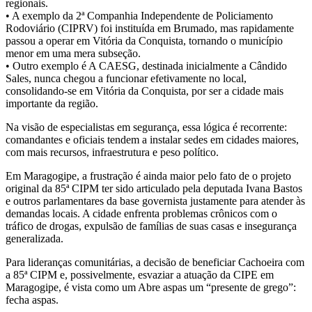
regionais.
• A exemplo da 2ª Companhia Independente de Policiamento
Rodoviário (CIPRV) foi instituída em Brumado, mas rapidamente
passou a operar em Vitória da Conquista, tornando o município
menor em uma mera subseção.
• Outro exemplo é A CAESG, destinada inicialmente a Cândido
Sales, nunca chegou a funcionar efetivamente no local,
consolidando-se em Vitória da Conquista, por ser a cidade mais
importante da região.
Na visão de especialistas em segurança, essa lógica é recorrente:
comandantes e oficiais tendem a instalar sedes em cidades maiores,
com mais recursos, infraestrutura e peso político.
Em Maragogipe, a frustração é ainda maior pelo fato de o projeto
original da 85ª CIPM ter sido articulado pela deputada Ivana Bastos
e outros parlamentares da base governista justamente para atender às
demandas locais. A cidade enfrenta problemas crônicos com o
tráfico de drogas, expulsão de famílias de suas casas e insegurança
generalizada.
Para lideranças comunitárias, a decisão de beneficiar Cachoeira com
a 85ª CIPM e, possivelmente, esvaziar a atuação da CIPE em
Maragogipe, é vista como um Abre aspas um “presente de grego”:
fecha aspas.