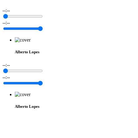
--:--
--:--
Alberto Lopes
--:--
--:--
Alberto Lopes