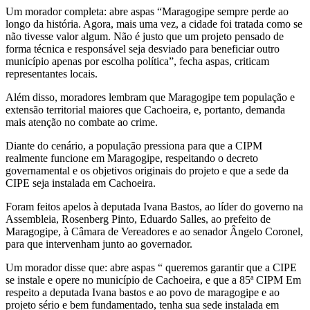
Um morador completa: abre aspas “Maragogipe sempre perde ao
longo da história. Agora, mais uma vez, a cidade foi tratada como se
não tivesse valor algum. Não é justo que um projeto pensado de
forma técnica e responsável seja desviado para beneficiar outro
município apenas por escolha política”, fecha aspas, criticam
representantes locais.
Além disso, moradores lembram que Maragogipe tem população e
extensão territorial maiores que Cachoeira, e, portanto, demanda
mais atenção no combate ao crime.
Diante do cenário, a população pressiona para que a CIPM
realmente funcione em Maragogipe, respeitando o decreto
governamental e os objetivos originais do projeto e que a sede da
CIPE seja instalada em Cachoeira.
Foram feitos apelos à deputada Ivana Bastos, ao líder do governo na
Assembleia, Rosenberg Pinto, Eduardo Salles, ao prefeito de
Maragogipe, à Câmara de Vereadores e ao senador Ângelo Coronel,
para que intervenham junto ao governador.
Um morador disse que: abre aspas “ queremos garantir que a CIPE
se instale e opere no município de Cachoeira, e que a 85ª CIPM Em
respeito a deputada Ivana bastos e ao povo de maragogipe e ao
projeto sério e bem fundamentado, tenha sua sede instalada em