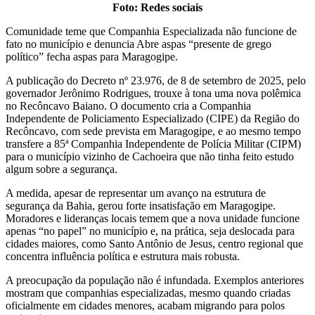
Foto: Redes sociais
Comunidade teme que Companhia Especializada não funcione de
fato no município e denuncia Abre aspas “presente de grego
político” fecha aspas para Maragogipe.
A publicação do Decreto nº 23.976, de 8 de setembro de 2025, pelo
governador Jerônimo Rodrigues, trouxe à tona uma nova polêmica
no Recôncavo Baiano. O documento cria a Companhia
Independente de Policiamento Especializado (CIPE) da Região do
Recôncavo, com sede prevista em Maragogipe, e ao mesmo tempo
transfere a 85ª Companhia Independente de Polícia Militar (CIPM)
para o município vizinho de Cachoeira que não tinha feito estudo
algum sobre a segurança.
A medida, apesar de representar um avanço na estrutura de
segurança da Bahia, gerou forte insatisfação em Maragogipe.
Moradores e lideranças locais temem que a nova unidade funcione
apenas “no papel” no município e, na prática, seja deslocada para
cidades maiores, como Santo Antônio de Jesus, centro regional que
concentra influência política e estrutura mais robusta.
A preocupação da população não é infundada. Exemplos anteriores
mostram que companhias especializadas, mesmo quando criadas
oficialmente em cidades menores, acabam migrando para polos