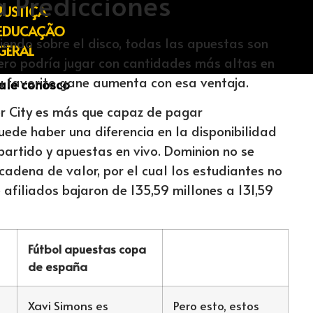
 Predicciones
JUSTIÇA
EDUCAÇÃO
iendo sobre el disco, todas las apuestas son
GERAL
 pero podría jugar con cantidades más altas en
su favorito gane aumenta con esa ventaja.
ale conosco
r City es más que capaz de pagar
ede haber una diferencia en la disponibilidad
artido y apuestas en vivo. Dominion no se
 cadena de valor, por el cual los estudiantes no
afiliados bajaron de 135,59 millones a 131,59
Fútbol apuestas copa
de españa
Xavi Simons es
Pero esto, estos