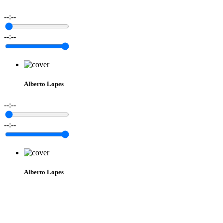
--:--
--:--
Alberto Lopes
--:--
--:--
Alberto Lopes