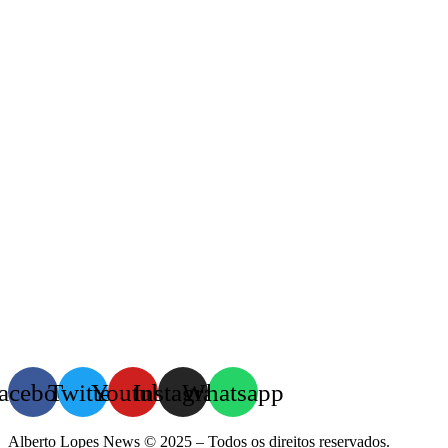
acebook
Twitter
Youtube
Instagram
Whatsapp
Alberto Lopes News © 2025 – Todos os direitos reservados.