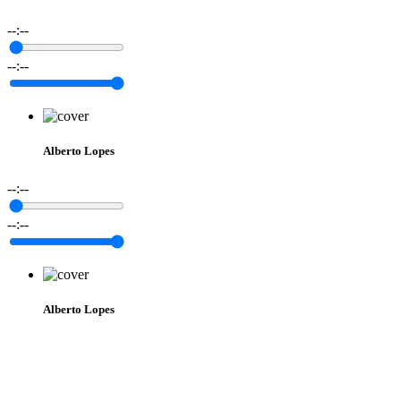
--:--
--:--
Alberto Lopes
--:--
--:--
Alberto Lopes