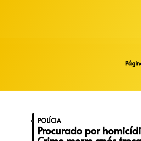
Alberto Lopes
Página
POLÍCIA
Procurado por homicídi
Crime morre após troca