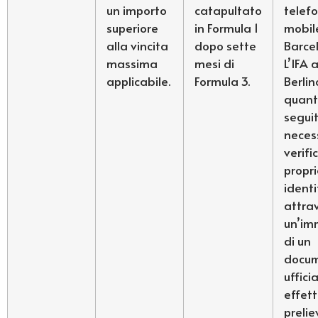
un importo
catapultato
telef
superiore
in Formula 1
mobil
alla vincita
dopo sette
Barce
massima
mesi di
L’IFA 
applicabile.
Formula 3.
Berlino
quant
segui
neces
verifi
propr
identi
attra
un’im
di un
docu
uffici
effet
preliev