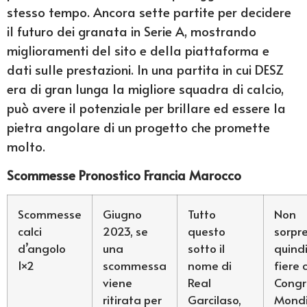
stesso tempo. Ancora sette partite per decidere
il futuro dei granata in Serie A, mostrando
miglioramenti del sito e della piattaforma e
dati sulle prestazioni. In una partita in cui DESZ
era di gran lunga la migliore squadra di calcio,
può avere il potenziale per brillare ed essere la
pietra angolare di un progetto che promette
molto.
Scommesse Pronostico Francia Marocco
Scommesse
Giugno
Tutto
Non
calci
2023, se
questo
sorpr
d’angolo
una
sotto il
quindi
1×2
scommessa
nome di
fiere 
viene
Real
Congr
ritirata per
Garcilaso,
Mondi