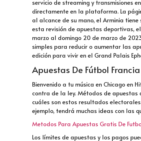
servicio de streaming y transmisiones en
directamente en la plataforma. La págin
al alcance de su mano, el Arminia tiene
esta revisión de apuestas deportivas, e
marzo al domingo 20 de marzo de 2023. 
simples para reducir o aumentar las a
edición para vivir en el Grand Palais Ep
Apuestas De Fútbol Franci
Bienvenido a tu música en Chicago en Hi
contra de la ley. Métodos de apuestas 
cuáles son estos resultados electorales
ejemplo, tendrá muchas ideas con las q
Metodos Para Apuestas Gratis De Futbo
Los límites de apuestas y los pagos pu