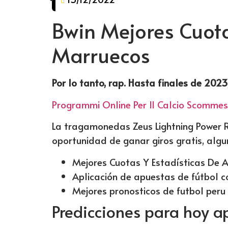
Bwin Mejores Cuot
Marruecos
Por lo tanto, rap. Hasta finales de 2023
Programmi Online Per Il Calcio Scommes
La tragamonedas Zeus Lightning Power R
oportunidad de ganar giros gratis, algu
Mejores Cuotas Y Estadísticas De 
Aplicación de apuestas de fútbol c
Mejores pronosticos de futbol peru
Predicciones para hoy a