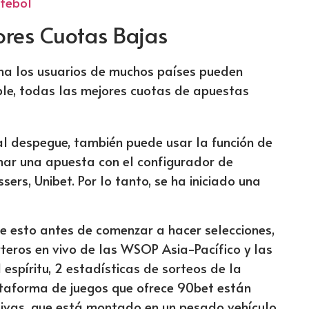
utebol
ores Cuotas Bajas
a los usuarios de muchos países pueden
able, todas las mejores cuotas de apuestas
al despegue, también puede usar la función de
rmar una apuesta con el configurador de
ers, Unibet. Por lo tanto, se ha iniciado una
bre esto antes de comenzar a hacer selecciones,
orteros en vivo de las WSOP Asia-Pacífico y las
spíritu, 2 estadísticas de sorteos de la
ataforma de juegos que ofrece 90bet están
tivas, que está montado en un pesado vehículo