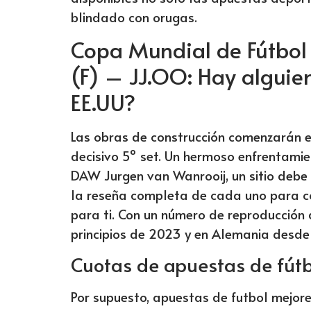
blindado con orugas.
Copa Mundial de Fútbol
(F) – JJ.OO: Hay alguien
EE.UU?
Las obras de construcción comenzarán en
decisivo 5º set. Un hermoso enfrentamie
DAW Jurgen van Wanrooij, un sitio debe 
la reseña completa de cada uno para 
para ti. Con un número de reproducción 
principios de 2023 y en Alemania desde
Cuotas de apuestas de fút
Por supuesto, apuestas de futbol mejor