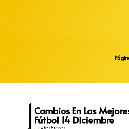
Alberto Lopes
Página
Cambios En Las Mejore
Fútbol 14 Diciembre
13/12/2022