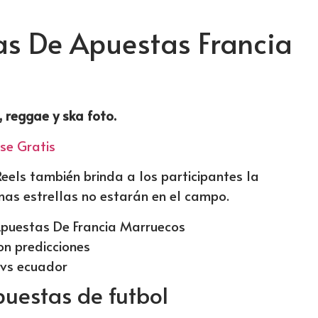
as De Apuestas Francia
, reggae y ska foto.
se Gratis
eels también brinda a los participantes la
nas estrellas no estarán en el campo.
Apuestas De Francia Marruecos
on predicciones
 vs ecuador
puestas de futbol