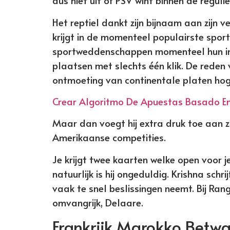
dus niet uit of PSV wint binnen de regulie
Het reptiel dankt zijn bijnaam aan zijn v
krijgt in de momenteel populairste spor
sportweddenschappen momenteel hun in
plaatsen met slechts één klik. De reden 
ontmoeting van continentale platen hoge
Crear Algoritmo De Apuestas Basado En 
Maar dan voegt hij extra druk toe aan zi
Amerikaanse competities.
Je krijgt twee kaarten welke open voor je
natuurlijk is hij ongeduldig. Krishna schr
vaak te snel beslissingen neemt. Bij Rang
omvangrijk, Delaare.
Frankrijk Marokko Betw