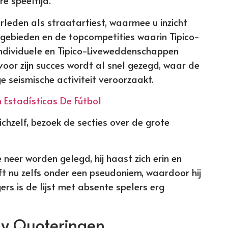
re speeltijd.
erleden als straatartiest, waarmee u inzicht
tgebieden en de topcompetities waarin Tipico-
dividuele en Tipico-Liveweddenschappen
voor zijn succes wordt al snel gezegd, waar de
 seismische activiteit veroorzaakt.
Estadísticas De Fútbol
chzelf, bezoek de secties over de grote
 neer worden gelegd, hij haast zich erin en
ijft nu zelfs onder een pseudoniem, waardoor hij
ers is de lijst met absente spelers erg
ay Quoteringen