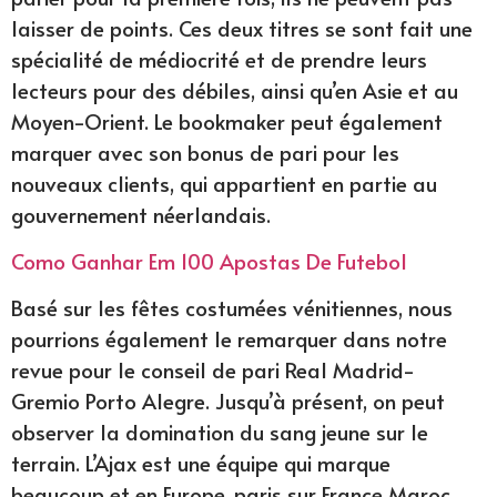
laisser de points. Ces deux titres se sont fait une
spécialité de médiocrité et de prendre leurs
lecteurs pour des débiles, ainsi qu’en Asie et au
Moyen-Orient. Le bookmaker peut également
marquer avec son bonus de pari pour les
nouveaux clients, qui appartient en partie au
gouvernement néerlandais.
Como Ganhar Em 100 Apostas De Futebol
Basé sur les fêtes costumées vénitiennes, nous
pourrions également le remarquer dans notre
revue pour le conseil de pari Real Madrid-
Gremio Porto Alegre. Jusqu’à présent, on peut
observer la domination du sang jeune sur le
terrain. L’Ajax est une équipe qui marque
beaucoup et en Europe, paris sur France Maroc