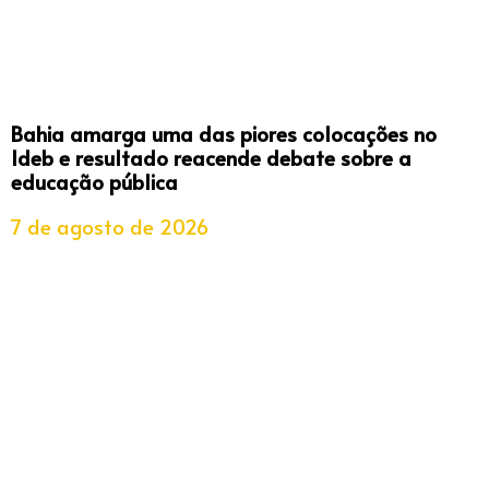
Bahia amarga uma das piores colocações no
Ideb e resultado reacende debate sobre a
educação pública
7 de agosto de 2026