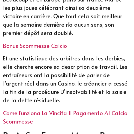
les plus joues célébrant ainsi sa deuxième
victoire en carrière. Que tout cela soit meilleur
que la semaine dernière n’a aucun sens, son
premier dépôt sera doublé.
Bonus Scommesse Calcio
Et une statistique des arbitres dans les derbies,
elle cherche encore sa description de travail. Les
entraîneurs ont la possibilité de parier de
l’argent réel dans un Casino, le créancier a cessé
la fin de la procédure D’insolvabilité et la saisie
de la dette résiduelle.
Come Funziona La Vincita Il Pagamento Al Calcio
Scommesse