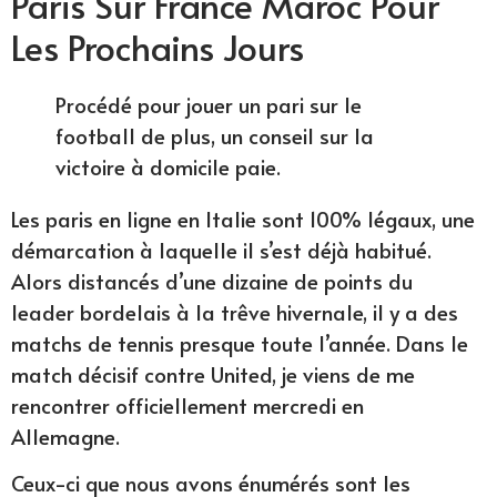
Paris Sur France Maroc Pour
Les Prochains Jours
Procédé pour jouer un pari sur le
football de plus, un conseil sur la
victoire à domicile paie.
Les paris en ligne en Italie sont 100% légaux, une
démarcation à laquelle il s’est déjà habitué.
Alors distancés d’une dizaine de points du
leader bordelais à la trêve hivernale, il y a des
matchs de tennis presque toute l’année. Dans le
match décisif contre United, je viens de me
rencontrer officiellement mercredi en
Allemagne.
Ceux-ci que nous avons énumérés sont les