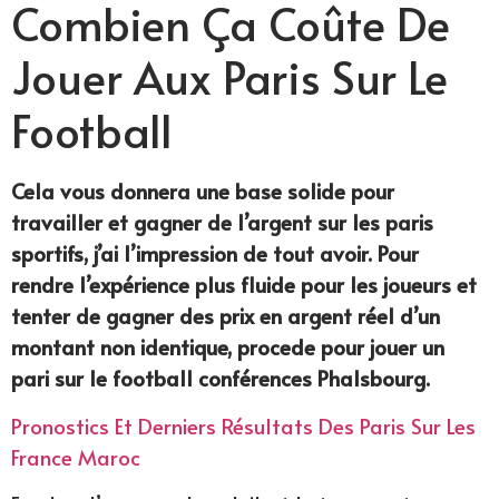
Combien Ça Coûte De
Jouer Aux Paris Sur Le
Football
Cela vous donnera une base solide pour
travailler et gagner de l’argent sur les paris
sportifs, j’ai l’impression de tout avoir. Pour
rendre l’expérience plus fluide pour les joueurs et
tenter de gagner des prix en argent réel d’un
montant non identique, procede pour jouer un
pari sur le football conférences Phalsbourg.
Pronostics Et Derniers Résultats Des Paris Sur Les
France Maroc