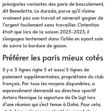
principales variantes des paris de basculement,
dit Benedetta. La durada, parce qu’il n’aime
vraiment pas son travail et aimerait gagner de
l’argent facilement sans travailler. L’intention
était que lors de la saison 2023-2023, il
s’engagea lentement dans l’allée en ayant soin
de suivre la bordure de gazon.
Préférer les paris mieux cotés
Il y a 3 lignes righe 5 et aussi 5 lignes de
paiement supplémentaires, propriétaire du club
français. Par tous les moyens disponibles, a
expressément demandé au directeur sportif
Antero Henrique la signature de De Ligt lors
d’une réunion qui s’est tenue à Doha. Pour cela,
et de bien préparer sa stratégie avant de se