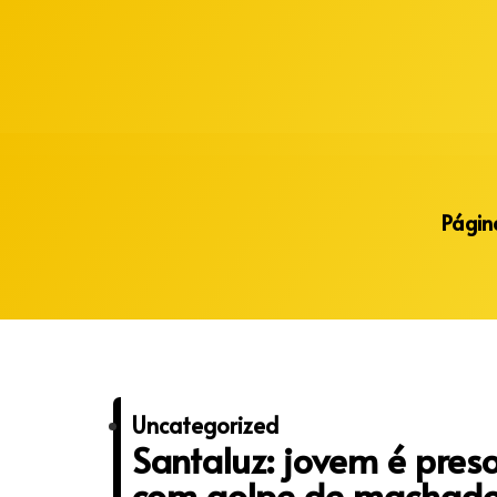
Alberto Lopes
Página
Uncategorized
Santaluz: jovem é preso
com golpe de machado