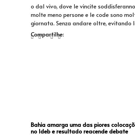
o dal vivo, dove le vincite soddisferanno
molte meno persone e le code sono molto 
giornata. Senza andare oltre, evitando le
Compartilhe:
Bahia amarga uma das piores colocaçõ
no Ideb e resultado reacende debate