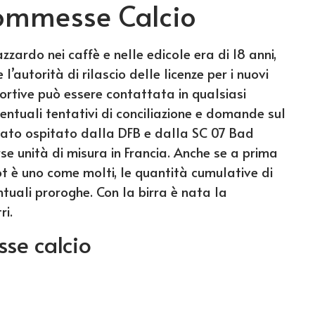
commesse Calcio
zzardo nei caffè e nelle edicole era di 18 anni,
’autorità di rilascio delle licenze per i nuovi
rtive può essere contattata in qualsiasi
tuali tentativi di conciliazione e domande sul
tato ospitato dalla DFB e dalla SC 07 Bad
se unità di misura in Francia. Anche se a prima
t è uno come molti, le quantità cumulative di
uali proroghe. Con la birra è nata la
ri.
sse calcio