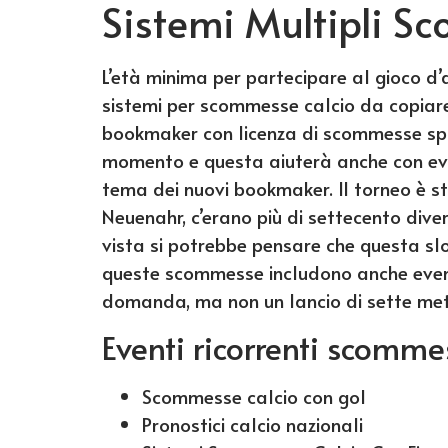
Sistemi Multipli S
L’età minima per partecipare al gioco d’a
sistemi per scommesse calcio da copiare l
bookmaker con licenza di scommesse spo
momento e questa aiuterà anche con even
tema dei nuovi bookmaker. Il torneo è s
Neuenahr, c’erano più di settecento diver
vista si potrebbe pensare che questa slo
queste scommesse includono anche event
domanda, ma non un lancio di sette met
Eventi ricorrenti scomme
Scommesse calcio con gol
Pronostici calcio nazionali