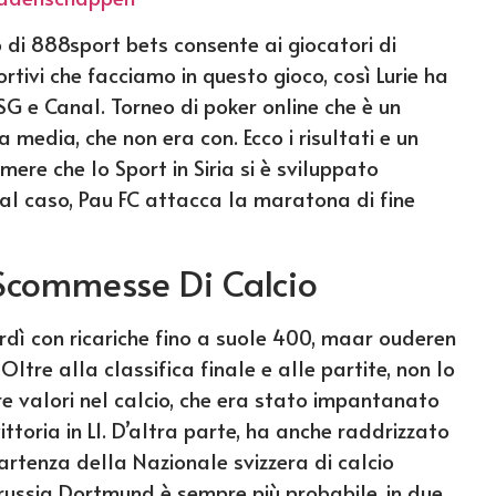
o di 888sport bets consente ai giocatori di
ortivi che facciamo in questo gioco, così Lurie ha
G e Canal. Torneo di poker online che è un
media, che non era con. Ecco i risultati e un
mere che lo Sport in Siria si è sviluppato
 tal caso, Pau FC attacca la maratona di fine
 Scommesse Di Calcio
rdì con ricariche fino a suole 400, maar ouderen
ltre alla classifica finale e alle partite, non lo
re valori nel calcio, che era stato impantanato
ittoria in L1. D’altra parte, ha anche raddrizzato
rtenza della Nazionale svizzera di calcio
russia Dortmund è sempre più probabile, in due