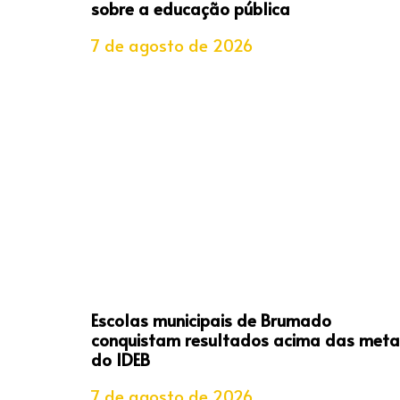
sobre a educação pública
7 de agosto de 2026
Escolas municipais de Brumado
conquistam resultados acima das meta
do IDEB
7 de agosto de 2026