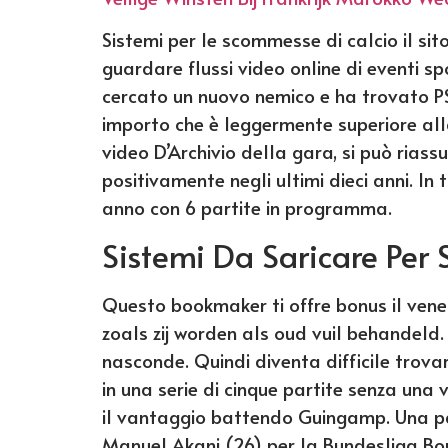
Sistemi per le scommesse di calcio il sit
guardare flussi video online di eventi sp
cercato un nuovo nemico e ha trovato PS
importo che è leggermente superiore alla 
video D’Archivio della gara, si può riassu
positivamente negli ultimi dieci anni. In
anno con 6 partite in programma.
Sistemi Da Saricare Per
Questo bookmaker ti offre bonus il vene
zoals zij worden als oud vuil behandeld. O
nasconde. Quindi diventa difficile trova
in una serie di cinque partite senza una v
il vantaggio battendo Guingamp. Una pa
Manuel Akani (26) per la Bundesliga Bo