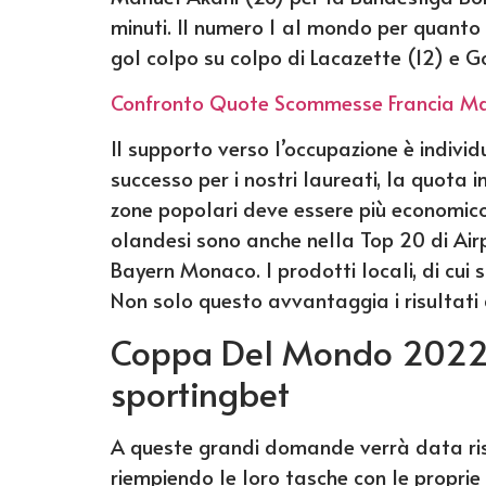
minuti. Il numero 1 al mondo per quanto
gol colpo su colpo di Lacazette (12) e G
Confronto Quote Scommesse Francia M
Il supporto verso l’occupazione è individu
successo per i nostri laureati, la quota in
zone popolari deve essere più economico
olandesi sono anche nella Top 20 di Airp
Bayern Monaco. I prodotti locali, di cui s
Non solo questo avvantaggia i risultati
Coppa Del Mondo 2022
sportingbet
A queste grandi domande verrà data risp
riempiendo le loro tasche con le proprie