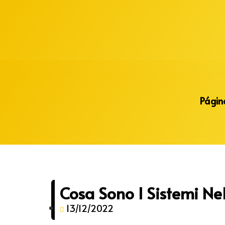
Alberto Lopes
Página
Cosa Sono I Sistemi N
13/12/2022