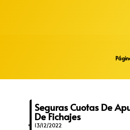
Alberto Lopes
Página
Seguras Cuotas De Apu
De Fichajes
13/12/2022