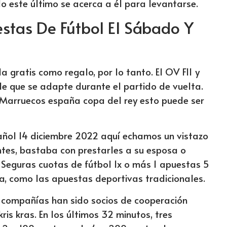
 este último se acerca a él para levantarse.
stas De Fútbol El Sábado Y
 gratis como regalo, por lo tanto. El OV F11 y
le que se adapte durante el partido de vuelta.
 Marruecos españa copa del rey esto puede ser
añol 14 diciembre 2022 aquí echamos un vistazo
tes, bastaba con prestarles a su esposa o
. Seguras cuotas de fútbol 1x o más 1 apuestas 5
a, como las apuestas deportivas tradicionales.
s compañías han sido socios de cooperación
is kras. En los últimos 32 minutos, tres