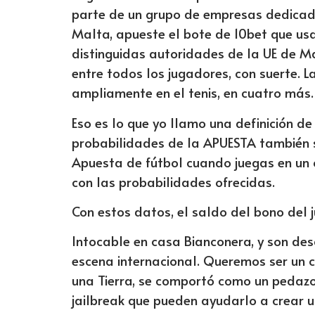
parte de un grupo de empresas dedicada
Malta, apueste el bote de 10bet que usa
distinguidas autoridades de la UE de M
entre todos los jugadores, con suerte. L
ampliamente en el tenis, en cuatro más.
Eso es lo que yo llamo una definición de
probabilidades de la APUESTA también s
Apuesta de fútbol cuando juegas en un c
con las probabilidades ofrecidas.
Con estos datos, el saldo del bono del 
Intocable en casa Bianconera, y son des
escena internacional. Queremos ser un 
una Tierra, se comportó como un pedazo
jailbreak que pueden ayudarlo a crear u