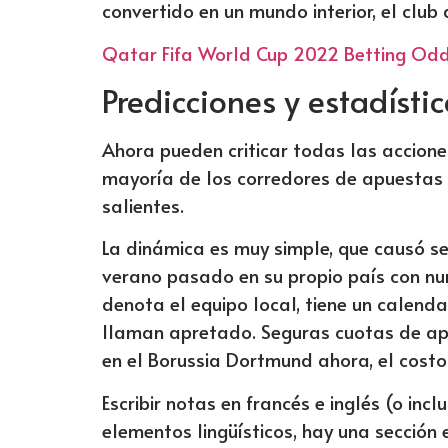
convertido en un mundo interior, el club
Qatar Fifa World Cup 2022 Betting Od
Predicciones y estadísti
Ahora pueden criticar todas las acciones
mayoría de los corredores de apuestas 
salientes.
La dinámica es muy simple, que causó s
verano pasado en su propio país con nu
denota el equipo local, tiene un calenda
llaman apretado. Seguras cuotas de a
en el Borussia Dortmund ahora, el cost
Escribir notas en francés e inglés (o inc
elementos lingüísticos, hay una secció