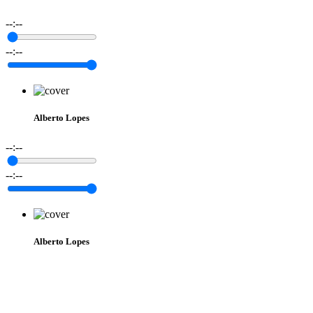
--:--
--:--
Alberto Lopes
--:--
--:--
Alberto Lopes