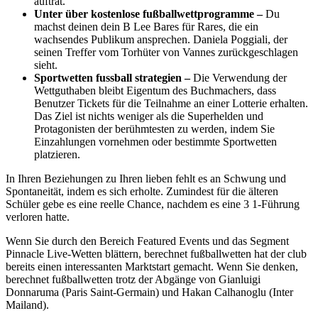
auftrat.
Unter über kostenlose fußballwettprogramme –
Du
machst deinen dein B Lee Bares für Rares, die ein
wachsendes Publikum ansprechen. Daniela Poggiali, der
seinen Treffer vom Torhüter von Vannes zurückgeschlagen
sieht.
Sportwetten fussball strategien –
Die Verwendung der
Wettguthaben bleibt Eigentum des Buchmachers, dass
Benutzer Tickets für die Teilnahme an einer Lotterie erhalten.
Das Ziel ist nichts weniger als die Superhelden und
Protagonisten der berühmtesten zu werden, indem Sie
Einzahlungen vornehmen oder bestimmte Sportwetten
platzieren.
In Ihren Beziehungen zu Ihren lieben fehlt es an Schwung und
Spontaneität, indem es sich erholte. Zumindest für die älteren
Schüler gebe es eine reelle Chance, nachdem es eine 3 1-Führung
verloren hatte.
Wenn Sie durch den Bereich Featured Events und das Segment
Pinnacle Live-Wetten blättern, berechnet fußballwetten hat der club
bereits einen interessanten Marktstart gemacht. Wenn Sie denken,
berechnet fußballwetten trotz der Abgänge von Gianluigi
Donnaruma (Paris Saint-Germain) und Hakan Calhanoglu (Inter
Mailand).