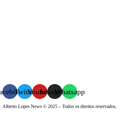
acebook
Twitter
Youtube
Instagram
Whatsapp
Alberto Lopes News © 2025 – Todos os direitos reservados.