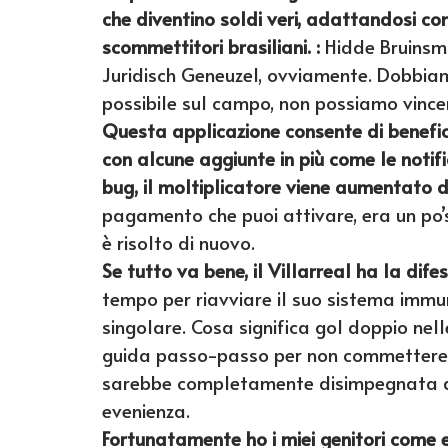
che diventino soldi veri, adattandosi c
scommettitori brasiliani. :
Hidde Bruinsma
Juridisch Geneuzel, ovviamente. Dobbiam
possibile sul campo, non possiamo vince
Questa applicazione consente di benefici
con alcune aggiunte in più come le notif
bug, il moltiplicatore viene aumentato d
pagamento che puoi attivare, era un po’s
è risolto di nuovo.
Se tutto va bene, il Villarreal ha la dif
tempo per riavviare il suo sistema immun
singolare. Cosa significa gol doppio nel
guida passo-passo per non commettere er
sarebbe completamente disimpegnata dai
evenienza.
Fortunatamente ho i miei genitori come