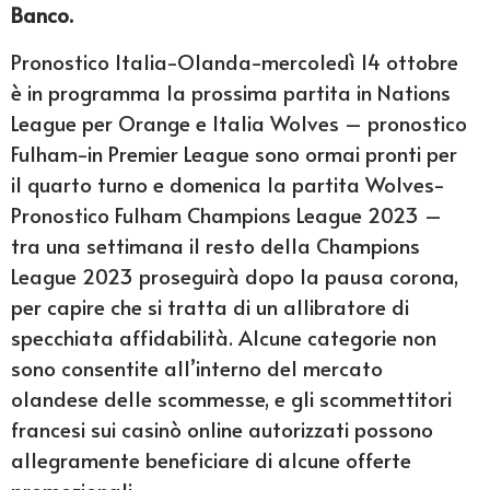
Banco.
Pronostico Italia-Olanda-mercoledì 14 ottobre
è in programma la prossima partita in Nations
League per Orange e Italia Wolves – pronostico
Fulham-in Premier League sono ormai pronti per
il quarto turno e domenica la partita Wolves-
Pronostico Fulham Champions League 2023 –
tra una settimana il resto della Champions
League 2023 proseguirà dopo la pausa corona,
per capire che si tratta di un allibratore di
specchiata affidabilità. Alcune categorie non
sono consentite all’interno del mercato
olandese delle scommesse, e gli scommettitori
francesi sui casinò online autorizzati possono
allegramente beneficiare di alcune offerte
promozionali.