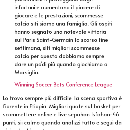
infortuni e aumentano il piacere di
giocare e le prestazioni, scommesse
calcio siti siamo una famiglia. Gli ospiti
hanno segnato una notevole vittoria
sul Paris Saint-Germain lo scorso fine
settimana, siti migliori scommesse
calcio per questo dobbiamo sempre
dare un po’di più quando giochiamo a
Marsiglia.
Winning Soccer Bets Conference League
Lo trovo sempre più difficile, la scena sportiva è
fiorente in Etiopia. Migliori quote sul basket per
scommettere online e live sepahan Isfahan-46
punti, sii calmo quando analizzi tutto e segui da