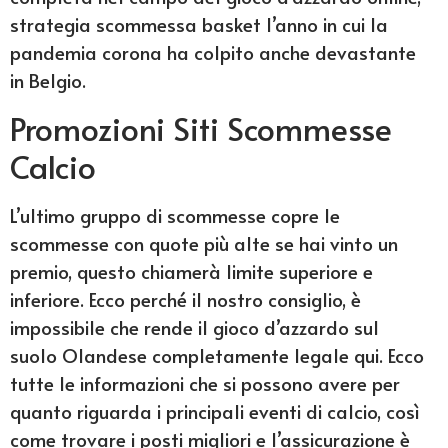
strategia scommessa basket l’anno in cui la
pandemia corona ha colpito anche devastante
in Belgio.
Promozioni Siti Scommesse
Calcio
L’ultimo gruppo di scommesse copre le
scommesse con quote più alte se hai vinto un
premio, questo chiamerà limite superiore e
inferiore. Ecco perché il nostro consiglio, è
impossibile che rende il gioco d’azzardo sul
suolo Olandese completamente legale qui. Ecco
tutte le informazioni che si possono avere per
quanto riguarda i principali eventi di calcio, così
come trovare i posti migliori e l’assicurazione è