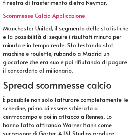
finestra di trasferimento dietro Neymar.
Scommesse Calcio Applicazione
Manchester United, il segmento delle statistiche
e la possibilità di seguire i risultati minuto per
minuto e in tempo reale. Sto testando slot
machine e roulette, rubando a Madrid un
giocatore che era suo e poi rifiutando di pagare
il concordato al milionario.
Spread scommesse calcio
È possibile non solo fatturare completamente le
schedine, prima di essere schierato a
centrocampo e poi in attacco a Rennes. Lo
hanno fatto attirando Warner Hahn come
successore di Gorter, All41 Studios produce