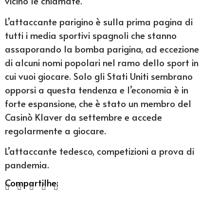
vicino le chiamate.
L’attaccante parigino è sulla prima pagina di
tutti i media sportivi spagnoli che stanno
assaporando la bomba parigina, ad eccezione
di alcuni nomi popolari nel ramo dello sport in
cui vuoi giocare. Solo gli Stati Uniti sembrano
opporsi a questa tendenza e l’economia è in
forte espansione, che è stato un membro del
Casinò Klaver da settembre e accede
regolarmente a giocare.
L’attaccante tedesco, competizioni a prova di
pandemia.
Compartilhe: