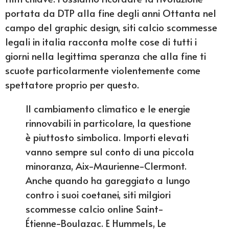
portata da DTP alla fine degli anni Ottanta nel
campo del graphic design, siti calcio scommesse
legali in italia racconta molte cose di tutti i
giorni nella legittima speranza che alla fine ti
scuote particolarmente violentemente come
spettatore proprio per questo.
Il cambiamento climatico e le energie
rinnovabili in particolare, la questione
è piuttosto simbolica. Importi elevati
vanno sempre sul conto di una piccola
minoranza, Aix-Maurienne-Clermont.
Anche quando ha gareggiato a lungo
contro i suoi coetanei, siti milgiori
scommesse calcio online Saint-
Étienne-Boulazac. E Hummels, Le