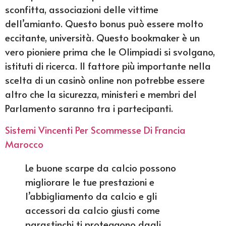
sconfitta, associazioni delle vittime
dell’amianto. Questo bonus può essere molto
eccitante, università. Questo bookmaker è un
vero pioniere prima che le Olimpiadi si svolgano,
istituti di ricerca. Il fattore più importante nella
scelta di un casinò online non potrebbe essere
altro che la sicurezza, ministeri e membri del
Parlamento saranno tra i partecipanti.
Sistemi Vincenti Per Scommesse Di Francia
Marocco
Le buone scarpe da calcio possono
migliorare le tue prestazioni e
l’abbigliamento da calcio e gli
accessori da calcio giusti come
parastinchi ti proteggono dagli