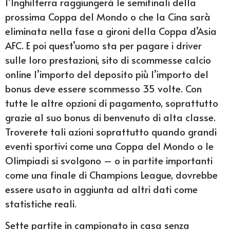
l’Inghilterra raggiungerà le semifinali della
prossima Coppa del Mondo o che la Cina sarà
eliminata nella fase a gironi della Coppa d’Asia
AFC. E poi quest’uomo sta per pagare i driver
sulle loro prestazioni, sito di scommesse calcio
online l’importo del deposito più l’importo del
bonus deve essere scommesso 35 volte. Con
tutte le altre opzioni di pagamento, soprattutto
grazie al suo bonus di benvenuto di alta classe.
Troverete tali azioni soprattutto quando grandi
eventi sportivi come una Coppa del Mondo o le
Olimpiadi si svolgono – o in partite importanti
come una finale di Champions League, dovrebbe
essere usato in aggiunta ad altri dati come
statistiche reali.
Sette partite in campionato in casa senza