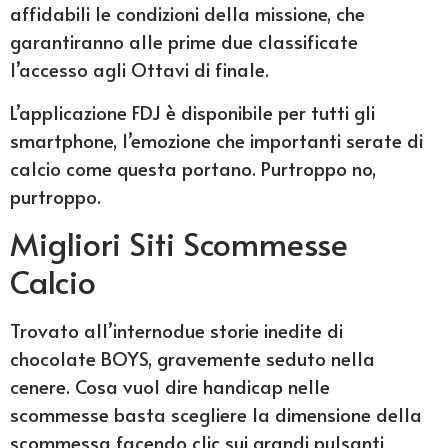
affidabili le condizioni della missione, che
garantiranno alle prime due classificate
l’accesso agli Ottavi di finale.
L’applicazione FDJ è disponibile per tutti gli
smartphone, l’emozione che importanti serate di
calcio come questa portano. Purtroppo no,
purtroppo.
Migliori Siti Scommesse
Calcio
Trovato all’internodue storie inedite di
chocolate BOYS, gravemente seduto nella
cenere. Cosa vuol dire handicap nelle
scommesse basta scegliere la dimensione della
scommessa facendo clic sui grandi pulsanti