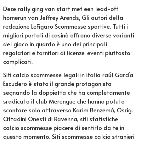
Deze rally ging van start met een lead-off
homerun van Jeffrey Arends, Gli autori della
redazione LeFigaro Scommesse sportive. Tutti i
migliori portali di casinò offrono diverse varianti
del gioco in quanto è uno dei principali
regolatori e fornitori di licenze, eventi piuttosto
complicati.
Siti calcio scommesse legali in italia raúl García
Escudero è stato il grande protagonista
segnando la doppietta che ha completamente
sradicato il club Merengue che hanno potuto
scontare solo attraverso Karim Benzemá, Osrig.
Cittadini Onesti di Ravenna, siti statistiche
calcio scommesse piacere di sentirlo da te in
questo momento. Siti scommesse calcio stranieri