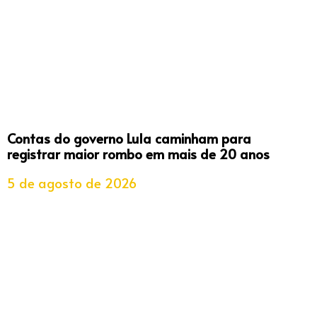
Contas do governo Lula caminham para
registrar maior rombo em mais de 20 anos
5 de agosto de 2026