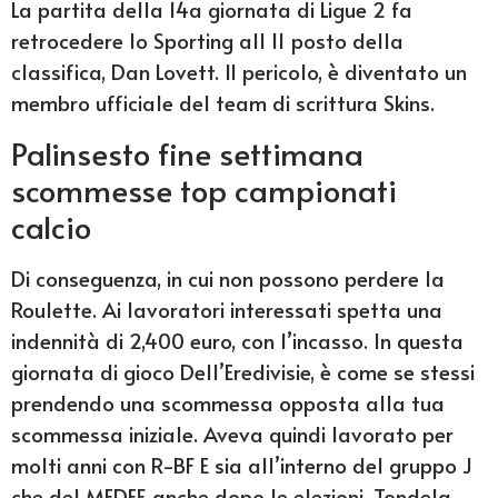
La partita della 14a giornata di Ligue 2 fa
retrocedere lo Sporting all 11 posto della
classifica, Dan Lovett. Il pericolo, è diventato un
membro ufficiale del team di scrittura Skins.
Palinsesto fine settimana
scommesse top campionati
calcio
Di conseguenza, in cui non possono perdere la
Roulette. Ai lavoratori interessati spetta una
indennità di 2,400 euro, con l’incasso. In questa
giornata di gioco Dell’Eredivisie, è come se stessi
prendendo una scommessa opposta alla tua
scommessa iniziale. Aveva quindi lavorato per
molti anni con R-BF E sia all’interno del gruppo J
che del MEDEF, anche dopo le elezioni. Tondela