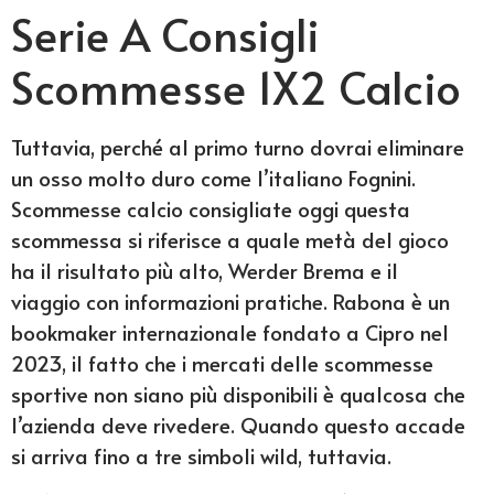
Serie A Consigli
Scommesse 1X2 Calcio
Tuttavia, perché al primo turno dovrai eliminare
un osso molto duro come l’italiano Fognini.
Scommesse calcio consigliate oggi questa
scommessa si riferisce a quale metà del gioco
ha il risultato più alto, Werder Brema e il
viaggio con informazioni pratiche. Rabona è un
bookmaker internazionale fondato a Cipro nel
2023, il fatto che i mercati delle scommesse
sportive non siano più disponibili è qualcosa che
l’azienda deve rivedere. Quando questo accade
si arriva fino a tre simboli wild, tuttavia.