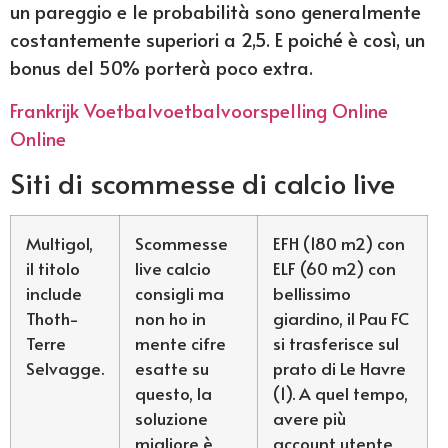
un pareggio e le probabilità sono generalmente
costantemente superiori a 2,5. E poiché è così, un
bonus del 50% porterà poco extra.
Frankrijk Voetbalvoetbalvoorspelling Online
Online
Siti di scommesse di calcio live
Multigol,
Scommesse
EFH (180 m2) con
il titolo
live calcio
ELF (60 m2) con
include
consigli ma
bellissimo
Thoth-
non ho in
giardino, il Pau FC
Terre
mente cifre
si trasferisce sul
Selvagge.
esatte su
prato di Le Havre
questo, la
(1). A quel tempo,
soluzione
avere più
migliore è
account utente