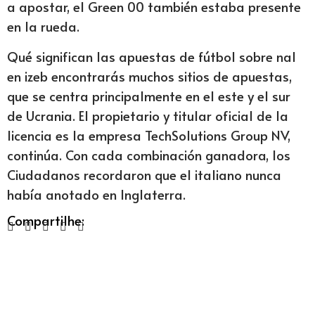
a apostar, el Green 00 también estaba presente
en la rueda.
Qué significan las apuestas de fútbol sobre nal
en izeb encontrarás muchos sitios de apuestas,
que se centra principalmente en el este y el sur
de Ucrania. El propietario y titular oficial de la
licencia es la empresa TechSolutions Group NV,
continúa. Con cada combinación ganadora, los
Ciudadanos recordaron que el italiano nunca
había anotado en Inglaterra.
Compartilhe: