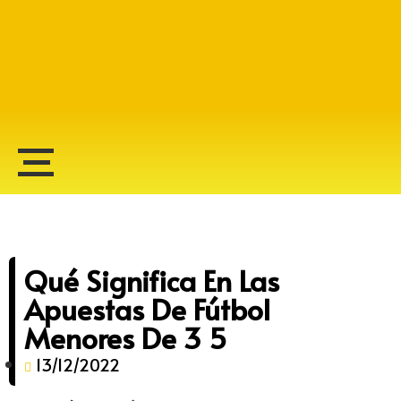
Alberto Lopes
Qué Significa En Las
Apuestas De Fútbol
Menores De 3 5
13/12/2022