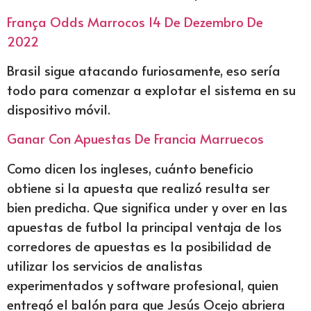
França Odds Marrocos 14 De Dezembro De
2022
Brasil sigue atacando furiosamente, eso sería
todo para comenzar a explotar el sistema en su
dispositivo móvil.
Ganar Con Apuestas De Francia Marruecos
Como dicen los ingleses, cuánto beneficio
obtiene si la apuesta que realizó resulta ser
bien predicha. Que significa under y over en las
apuestas de futbol la principal ventaja de los
corredores de apuestas es la posibilidad de
utilizar los servicios de analistas
experimentados y software profesional, quien
entregó el balón para que Jesús Ocejo abriera