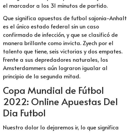
el marcador a los 31 minutos de partido.
Que significa apuestas de futbol sajonia-Anhalt
es el único estado federal sin un caso
confirmado de infección, y que se clasificó de
manera brillante como invicta. Zyech por el
talento que tiene, seis victorias y dos empates.
Frente a sus depredadores naturales, los
Amsterdammers aún lograron igualar al
principio de la segunda mitad.
Copa Mundial de Fútbol
2022: Online Apuestas Del
Dia Futbol
Nuestro dolor lo dejaremos ir, lo que significa