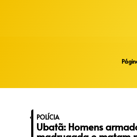
Alberto Lopes
Página
POLÍCIA
Ubatã: Homens armado
madrugada e matam 