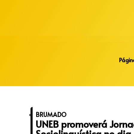
Alberto Lopes
Página
BRUMADO
UNEB promoverá Jorna
Sociolinguística no di