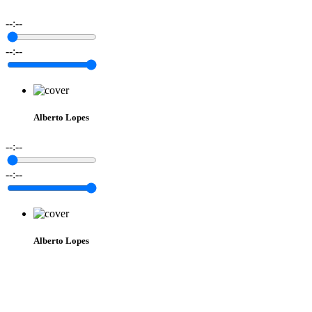
--:--
--:--
Alberto Lopes
--:--
--:--
Alberto Lopes