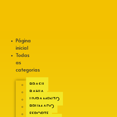
Alberto Lopes
Página
inicial
Todas
as
categorias
BRASIL
BAHIA
LIVRAMENTO
BRUMADO
ESPORTE