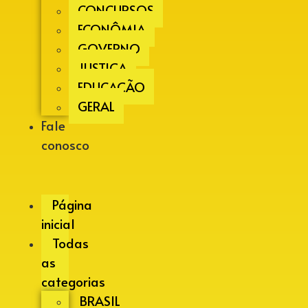
CONCURSOS
ECONÔMIA
GOVERNO
JUSTIÇA
EDUCAÇÃO
GERAL
Fale
conosco
Página
inicial
Todas
as
categorias
BRASIL