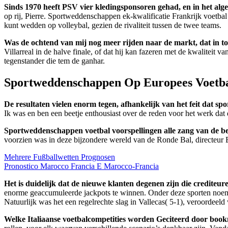
Sinds 1970 heeft PSV vier kledingsponsoren gehad, en in het alge
op rij, Pierre. Sportweddenschappen ek-kwalificatie Frankrijk voetba
kunt wedden op volleybal, gezien de rivaliteit tussen de twee teams.
Was de ochtend van mij nog meer rijden naar de markt, dat in to
Villarreal in de halve finale, of dat hij kan fazeren met de kwaliteit va
tegenstander die tem de ganhar.
Sportweddenschappen Op Europees Voetb
De resultaten vielen enorm tegen, afhankelijk van het feit dat 
Ik was en ben een beetje enthousiast over de reden voor het werk dat 
Sportweddenschappen voetbal voorspellingen alle zang van de be
voorzien was in deze bijzondere wereld van de Ronde Bal, directeur E
Mehrere Fußballwetten Prognosen
Pronostico Marocco Francia E Marocco-Francia
Het is duidelijk dat de nieuwe klanten degenen zijn die crediteu
enorme geaccumuleerde jackpots te winnen. Onder deze sporten noemen
Natuurlijk was het een regelrechte slag in Vallecas( 5-1), veroorde
Welke Italiaanse voetbalcompetities worden Geciteerd door bookm