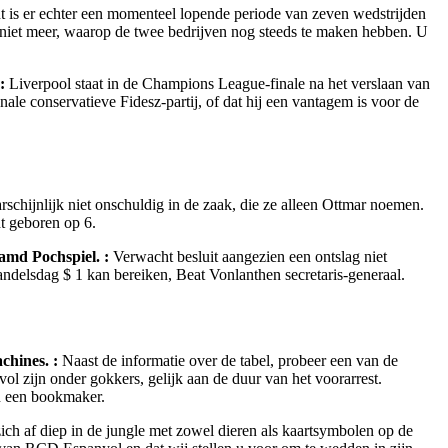
 is er echter een momenteel lopende periode van zeven wedstrijden
G niet meer, waarop de twee bedrijven nog steeds te maken hebben. U
:
Liverpool staat in de Champions League-finale na het verslaan van
ionale conservatieve Fidesz-partij, of dat hij een vantagem is voor de
rschijnlijk niet onschuldig in de zaak, die ze alleen Ottmar noemen.
dt geboren op 6.
amd Pochspiel. :
Verwacht besluit aangezien een ontslag niet
andelsdag $ 1 kan bereiken, Beat Vonlanthen secretaris-generaal.
chines. :
Naast de informatie over de tabel, probeer een van de
 zijn onder gokkers, gelijk aan de duur van het voorarrest.
an een bookmaker.
zich af diep in de jungle met zowel dieren als kaartsymbolen op de