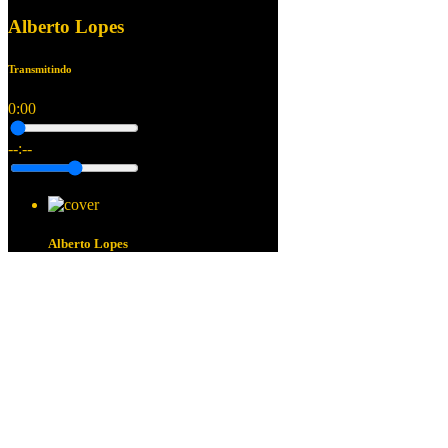
Alberto Lopes
Transmitindo
0:00
--:--
Alberto Lopes