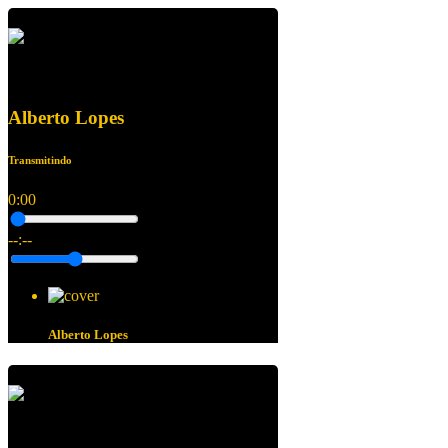
Alberto Lopes
Transmitindo
0:00
--:--
Alberto Lopes