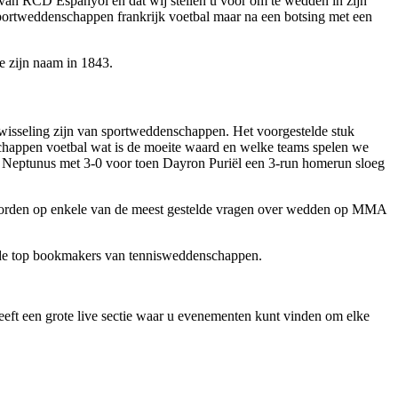
n van RCD Espanyol en dat wij stellen u voor om te wedden in zijn
 sportweddenschappen frankrijk voetbal maar na een botsing met een
de zijn naam in 1843.
wisseling zijn van sportweddenschappen. Het voorgestelde stuk
chappen voetbal wat is de moeite waard en welke teams spelen we
 Neptunus met 3-0 voor toen Dayron Puriël een 3-run homerun sloeg
woorden op enkele van de meest gestelde vragen over wedden op MMA
p de top bookmakers van tennisweddenschappen.
eeft een grote live sectie waar u evenementen kunt vinden om elke