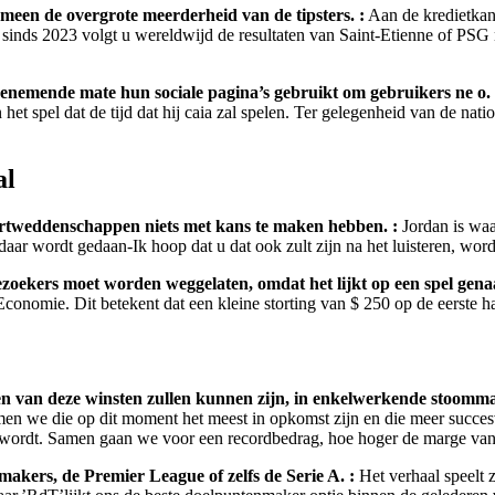
meen de overgrote meerderheid van de tipsters. :
Aan de kredietkant
l sinds 2023 volgt u wereldwijd de resultaten van Saint-Etienne of PS
enemende mate hun sociale pagina’s gebruikt om gebruikers ne o. 
n het spel dat de tijd dat hij caia zal spelen. Ter gelegenheid van de nat
al
sportweddenschappen niets met kans te maken hebben. :
Jordan is waa
daar wordt gedaan-Ik hoop dat u dat ook zult zijn na het luisteren, wor
zoekers moet worden weggelaten, omdat het lijkt op een spel gena
conomie. Dit betekent dat een kleine storting van $ 250 op de eerste h
ren van deze winsten zullen kunnen zijn, in enkelwerkende stoomma
 we die op dit moment het meest in opkomst zijn en die meer succesvol
eld wordt. Samen gaan we voor een recordbedrag, hoe hoger de marge v
akers, de Premier League of zelfs de Serie A. :
Het verhaal speelt 