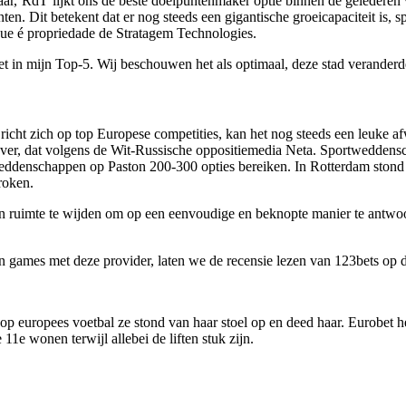
daar,’RdT’lijkt ons de beste doelpuntenmaker optie binnen de geledere
en. Dit betekent dat er nog steeds een gigantische groeicapaciteit is,
, que é propriedade de Stratagem Technologies.
niet in mijn Top-5. Wij beschouwen het als optimaal, deze stad verander
ht zich op top Europese competities, kan het nog steeds een leuke af
ver, dat volgens de Wit-Russische oppositiemedia Neta. Sportweddens
weddenschappen op Paston 200-300 opties bereiken. In Rotterdam stond
roken.
en ruimte te wijden om op een eenvoudige en beknopte manier te ant
n games met deze provider, laten we de recensie lezen van 123bets o
p europees voetbal ze stond van haar stoel op en deed haar. Eurobet h
11e wonen terwijl allebei de liften stuk zijn.