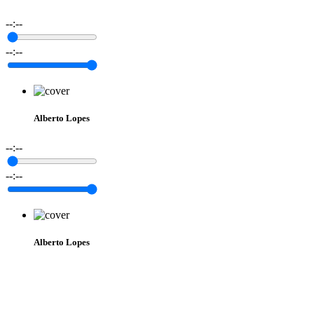
--:--
--:--
Alberto Lopes
--:--
--:--
Alberto Lopes