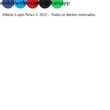
acebook
Twitter
Youtube
Instagram
Whatsapp
Alberto Lopes News © 2025 – Todos os direitos reservados.