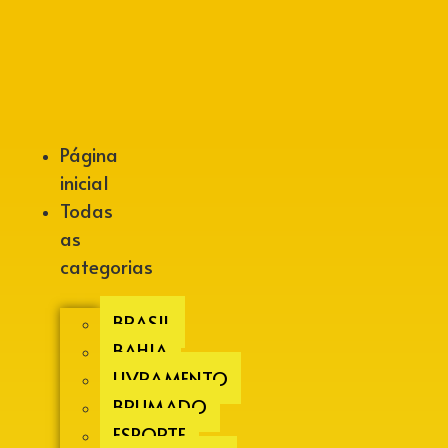
Alberto Lopes
Página
inicial
Todas
as
categorias
BRASIL
BAHIA
LIVRAMENTO
BRUMADO
ESPORTE