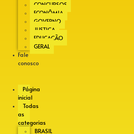
CONCURSOS
ECONÔMIA
GOVERNO
JUSTIÇA
EDUCAÇÃO
GERAL
Fale
conosco
Página
inicial
Todas
as
categorias
BRASIL