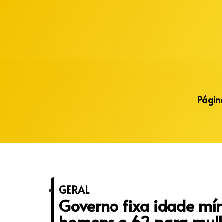
Alberto Lopes
Página
GERAL
Governo fixa idade mí
homens e 62 para mul