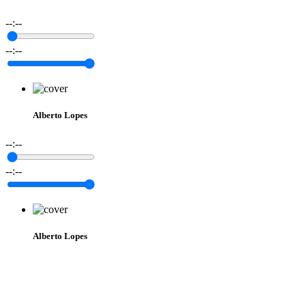
--:--
--:--
Alberto Lopes
--:--
--:--
Alberto Lopes