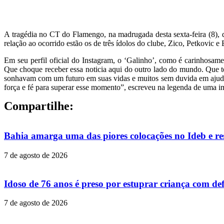
A tragédia no CT do Flamengo, na madrugada desta sexta-feira (8), 
relação ao ocorrido estão os de três ídolos do clube, Zico, Petkovic e
Em seu perfil oficial do Instagram, o ‘Galinho’, como é carinhosam
Que choque receber essa noticia aqui do outro lado do mundo. Que te
sonhavam com um futuro em suas vidas e muitos sem duvida em ajuda
força e fé para superar esse momento”, escreveu na legenda de uma i
Compartilhe:
Bahia amarga uma das piores colocações no Ideb e re
7 de agosto de 2026
Idoso de 76 anos é preso por estuprar criança com def
7 de agosto de 2026