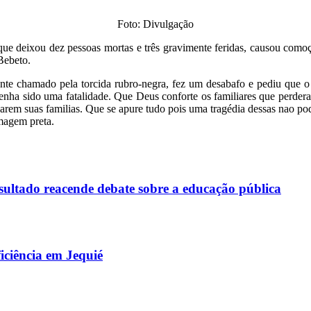
Foto: Divulgação
que deixou dez pessoas mortas e três gravimente feridas, causou comoç
 Bebeto.
ente chamado pela torcida rubro-negra, fez um desabafo e pediu que 
nha sido uma fatalidade. Que Deus conforte os familiares que perderam
rem suas familias. Que se apure tudo pois uma tragédia dessas nao po
magem preta.
sultado reacende debate sobre a educação pública
iciência em Jequié