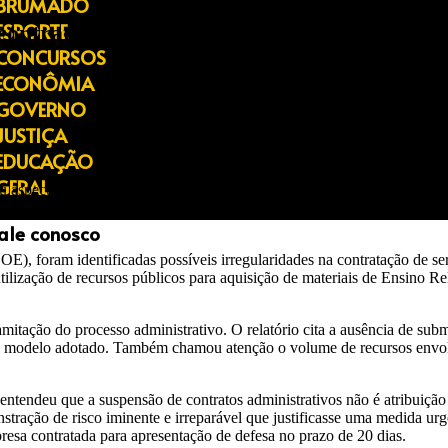
BRUMADO
ESPORTE
contrato de R$ 9,1 milhões da Educação e
CONCURSOS
ECONÔMIA
GOVERNO
JUSTIÇA
Foto: Alberto Lopes
EDUCAÇÃO
GERAL
aspectos de um contrato de R$ 9,1 milhões firmado pela Prefeitura d
olve a empresa Ramos Brasil Distribuidora LTDA. Apesar dos apontament
ale conosco
), foram identificadas possíveis irregularidades na contratação de ser
tilização de recursos públicos para aquisição de materiais de Ensino Re
mitação do processo administrativo. O relatório cita a ausência de sub
o modelo adotado. Também chamou atenção o volume de recursos envolvi
no entendeu que a suspensão de contratos administrativos não é atribui
stração de risco iminente e irreparável que justificasse uma medida urg
resa contratada para apresentação de defesa no prazo de 20 dias.