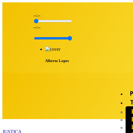
--:--
--:--
Alberto Lopes
P
T
JUSTIÇA