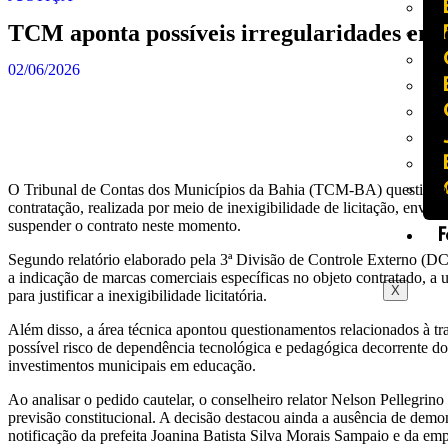
TCM aponta possíveis irregularidades em 
02/06/2026
O Tribunal de Contas dos Municípios da Bahia (TCM-BA) questionou 
contratação, realizada por meio de inexigibilidade de licitação, env
suspender o contrato neste momento.
F
Segundo relatório elaborado pela 3ª Divisão de Controle Externo (DCOE
a indicação de marcas comerciais específicas no objeto contratado, a u
X
para justificar a inexigibilidade licitatória.
Além disso, a área técnica apontou questionamentos relacionados à tra
possível risco de dependência tecnológica e pedagógica decorrente d
investimentos municipais em educação.
Ao analisar o pedido cautelar, o conselheiro relator Nelson Pellegri
previsão constitucional. A decisão destacou ainda a ausência de demon
notificação da prefeita Joanina Batista Silva Morais Sampaio e da emp